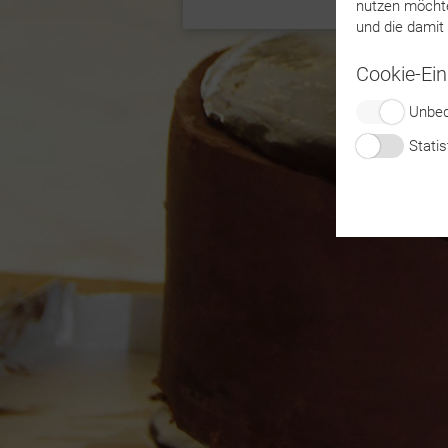
nutzen möchte
und die damit
Cookie-Ein
Switch
Unbed
Switch
Stati